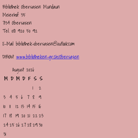
Bibliothek Obersaxen Mundaun
Meierhof 35
7134 Obersaxen
Tel. 081 920 50 92
E-Mail bibliothek-obersaxen@outlook.com
DiBiOst
www.bibliotheken-gr.ch/
Obersaxen
August 2026
M
D
M
D
F
S
S
1
2
3
4
5
6
7
8
9
10
11
12
13
14
15
16
17
18
19
20
21
22
23
24
25
26
27
28
29
30
31