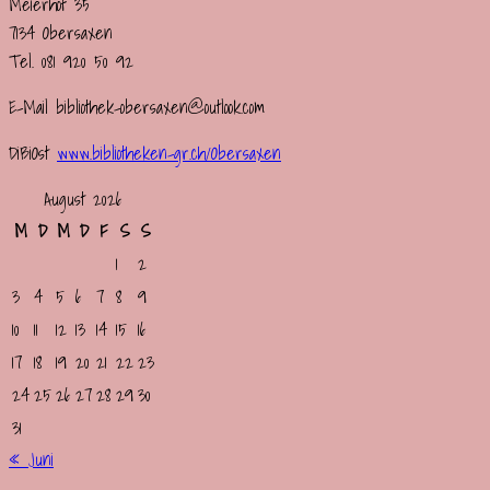
Meierhof 35
7134 Obersaxen
Tel. 081 920 50 92
E-Mail bibliothek-obersaxen@outlook.com
DiBiOst
www.bibliotheken-gr.ch/
Obersaxen
August 2026
M
D
M
D
F
S
S
1
2
3
4
5
6
7
8
9
10
11
12
13
14
15
16
17
18
19
20
21
22
23
24
25
26
27
28
29
30
31
« Juni