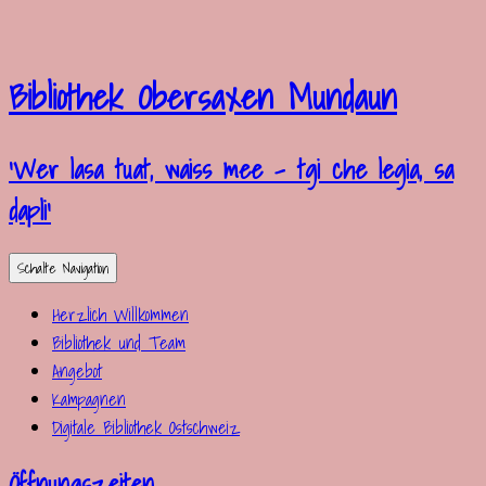
Bibliothek Obersaxen Mundaun
'Wer lasa tuat, waiss mee – tgi che legia, sa
dapli'
Schalte Navigation
Herzlich Willkommen
Bibliothek und Team
Angebot
Kampagnen
Digitale Bibliothek Ostschweiz
Öffnungszeiten